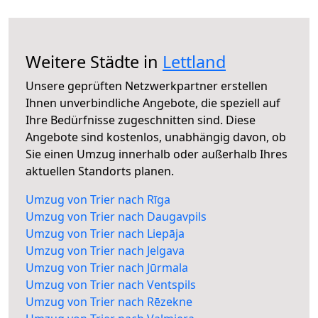
Weitere Städte in
Lettland
Unsere geprüften Netzwerkpartner erstellen
Ihnen unverbindliche Angebote, die speziell auf
Ihre Bedürfnisse zugeschnitten sind. Diese
Angebote sind kostenlos, unabhängig davon, ob
Sie einen Umzug innerhalb oder außerhalb Ihres
aktuellen Standorts planen.
Umzug von Trier nach Rīga
Umzug von Trier nach Daugavpils
Umzug von Trier nach Liepāja
Umzug von Trier nach Jelgava
Umzug von Trier nach Jūrmala
Umzug von Trier nach Ventspils
Umzug von Trier nach Rēzekne