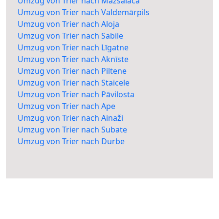
Umzug von Trier nach Mazsalaca
Umzug von Trier nach Valdemārpils
Umzug von Trier nach Aloja
Umzug von Trier nach Sabile
Umzug von Trier nach Līgatne
Umzug von Trier nach Aknīste
Umzug von Trier nach Piltene
Umzug von Trier nach Staicele
Umzug von Trier nach Pāvilosta
Umzug von Trier nach Ape
Umzug von Trier nach Ainaži
Umzug von Trier nach Subate
Umzug von Trier nach Durbe