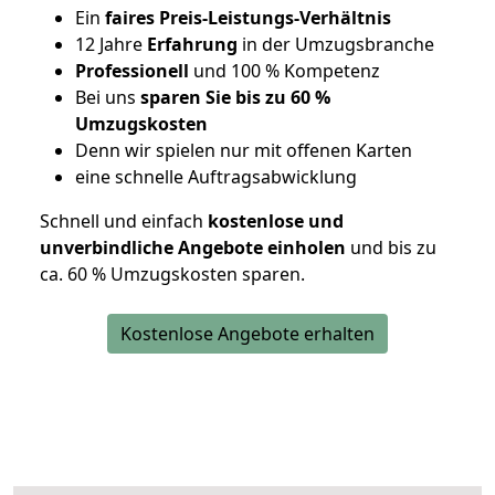
Ein
faires Preis-Leistungs-Verhältnis
12 Jahre
Erfahrung
in der Umzugsbranche
Professionell
und 100 % Kompetenz
Bei uns
sparen Sie bis zu 60 %
Umzugskosten
D
enn wir spielen nur mit offenen Karten
eine schnelle Auftragsabwicklung
Schnell und einfach
kostenlose und
unverbindliche Angebote einholen
und bis zu
ca. 6
0 % Umzugskosten sparen.
Kostenlose Angebote erhalten