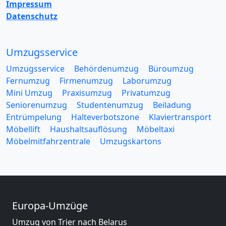
Impressum
Datenschutz
Umzugsservice
Umzugsservice
Behördenumzug
Büroumzug
Fernumzug
Firmenumzug
Laborumzug
Mini Umzug
Praxisumzug
Privatumzug
Seniorenumzug
Studentenumzug
Beiladung
Entrümpelung
Halteverbotszone
Klaviertransport
Möbellift
Haushaltsauflösung
Möbeltaxi
Möbelmitfahrzentrale
Umzugskartons
Europa-Umzüge
Umzug von Trier nach Belarus