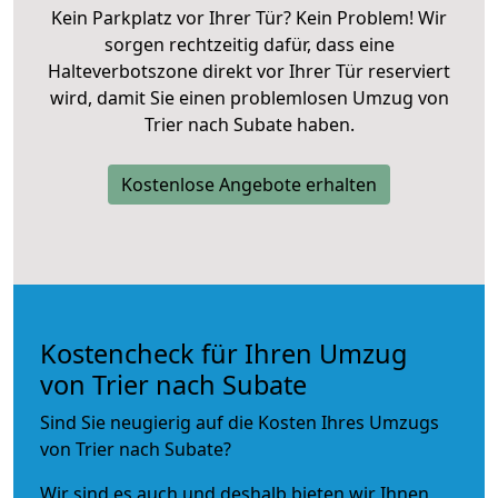
Kein Parkplatz vor Ihrer Tür? Kein Problem! Wir
sorgen rechtzeitig dafür, dass eine
Halteverbotszone direkt vor Ihrer Tür reserviert
wird, damit Sie einen problemlosen Umzug von
Trier nach Subate haben.
Kostenlose Angebote erhalten
Kostencheck für Ihren Umzug
von Trier nach Subate
Sind Sie neugierig auf die Kosten Ihres Umzugs
von Trier nach Subate?
Wir sind es auch und deshalb bieten wir Ihnen