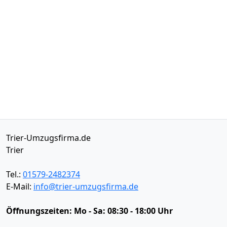
Trier-Umzugsfirma.de
Trier
Tel.:
01579-2482374
E-Mail:
info@trier-umzugsfirma.de
Öffnungszeiten:
Mo - Sa: 08:30 - 18:00 Uhr