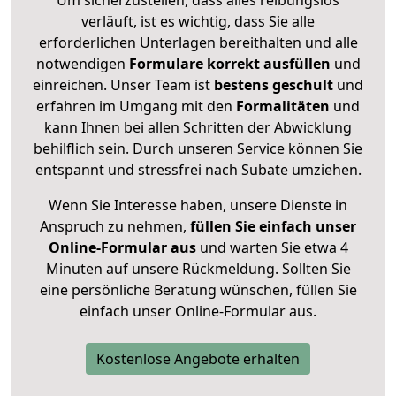
Um sicherzustellen, dass alles reibungslos
verläuft, ist es wichtig, dass Sie alle
erforderlichen Unterlagen bereithalten und alle
notwendigen
Formulare
korrekt
ausfüllen
und
einreichen. Unser Team ist
bestens geschult
und
erfahren im Umgang mit den
Formalitäten
und
kann Ihnen bei allen Schritten der Abwicklung
behilflich sein. Durch unseren Service können Sie
entspannt und stressfrei nach Subate umziehen.
Wenn Sie Interesse haben, unsere Dienste in
Anspruch zu nehmen,
füllen Sie einfach unser
Online-Formular aus
und warten Sie etwa 4
Minuten auf unsere Rückmeldung. Sollten Sie
eine persönliche Beratung wünschen, füllen Sie
einfach unser Online-Formular aus.
Kostenlose Angebote erhalten