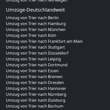
Umzug von Trier nach Norwegen
Umzüge-Deutschlandweit
Umzug von Trier nach Berlin
Umzug von Trier nach Hamburg
Umzug von Trier nach München
Umzug von Trier nach Köln
Umzug von Trier nach Frankfurt am Main
Umzug von Trier nach Stuttgart
Umzug von Trier nach Düsseldorf
Umzug von Trier nach Leipzig
Umzug von Trier nach Dortmund
Umzug von Trier nach Essen
Umzug von Trier nach Bremen
Umzug von Trier nach Dresden
Umzug von Trier nach Hannover
Umzug von Trier nach Nürnberg
Umzug von Trier nach Duisburg
Umzug von Trier nach Bochum