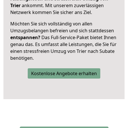
Trier
ankommt. Mit unserem zuverlässigen
Netzwerk kommen Sie sicher ans Ziel.
Möchten Sie sich vollständig von allen
Umzugsbelangen befreien und sich stattdessen
entspannen?
Das Full-Service-Paket bietet Ihnen
genau das. Es umfasst alle Leistungen, die Sie für
einen stressfreien Umzug von Trier nach Subate
benötigen.
Kostenlose Angebote erhalten