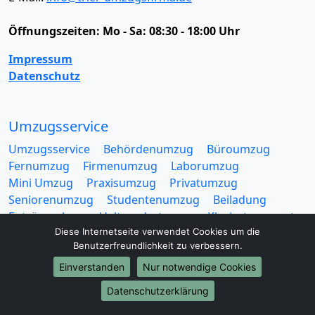
Öffnungszeiten:
Mo - Sa: 08:30 - 18:00 Uhr
Impressum
Datenschutz
Umzugsservice
Umzugsservice
Behördenumzug
Büroumzug
Fernumzug
Firmenumzug
Laborumzug
Mini Umzug
Praxisumzug
Privatumzug
Seniorenumzug
Studentenumzug
Beiladung
Entrümpelung
Halteverbotszone
Klaviertransport
Möbellift
Haushaltsauflösung
Möbeltaxi
Diese Internetseite verwendet Cookies um die
Benutzerfreundlichkeit zu verbessern.
Möbelmitfahrzentrale
Umzugskartons
Einverstanden
Nur notwendige Cookies
Datenschutzerklärung