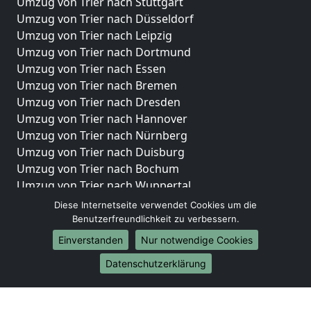
Umzug von Trier nach Stuttgart
Umzug von Trier nach Düsseldorf
Umzug von Trier nach Leipzig
Umzug von Trier nach Dortmund
Umzug von Trier nach Essen
Umzug von Trier nach Bremen
Umzug von Trier nach Dresden
Umzug von Trier nach Hannover
Umzug von Trier nach Nürnberg
Umzug von Trier nach Duisburg
Umzug von Trier nach Bochum
Umzug von Trier nach Wuppertal
Umzug von Trier nach Bielefeld
Diese Internetseite verwendet Cookies um die
Umzug von Trier nach Bonn
Benutzerfreundlichkeit zu verbessern.
Umzug von Trier nach Münster
Einverstanden
Nur notwendige Cookies
Internationale-Umzüge
Datenschutzerklärung
Umzug von Trier nach Brasilien
Umzug von Trier nach Brunei Darussalam