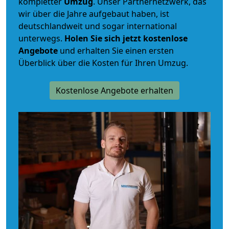
kompletter
Umzug
. Unser Partnernetzwerk, das
wir über die Jahre aufgebaut haben, ist
deutschlandweit und sogar international
unterwegs.
Holen Sie sich jetzt kostenlose
Angebote
und erhalten Sie einen ersten
Überblick über die Kosten für Ihren Umzug.
Kostenlose Angebote erhalten