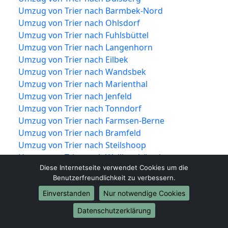
Umzug von Trier nach Barmbek-Nord
Umzug von Trier nach Ohlsdorf
Umzug von Trier nach Fuhlsbüttel
Umzug von Trier nach Langenhorn
Umzug von Trier nach Eilbek
Umzug von Trier nach Wandsbek
Umzug von Trier nach Marienthal
Umzug von Trier nach Jenfeld
Umzug von Trier nach Tonndorf
Umzug von Trier nach Farmsen-Berne
Umzug von Trier nach Bramfeld
Umzug von Trier nach Steilshoop
Umzug von Trier nach Wellingsbüttel
Diese Internetseite verwendet Cookies um die
Umzug von Trier nach Sasel
Benutzerfreundlichkeit zu verbessern.
Umzug von Trier nach Poppenbüttel
Umzug von Trier nach Hummelsbüttel
Einverstanden
Nur notwendige Cookies
Umzug von Trier nach Lemsahl-Mellingstedt
Datenschutzerklärung
Umzug von Trier nach Duvenstedt