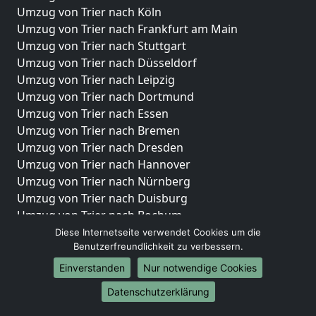
Umzug von Trier nach Köln
Umzug von Trier nach Frankfurt am Main
Umzug von Trier nach Stuttgart
Umzug von Trier nach Düsseldorf
Umzug von Trier nach Leipzig
Umzug von Trier nach Dortmund
Umzug von Trier nach Essen
Umzug von Trier nach Bremen
Umzug von Trier nach Dresden
Umzug von Trier nach Hannover
Umzug von Trier nach Nürnberg
Umzug von Trier nach Duisburg
Umzug von Trier nach Bochum
Umzug von Trier nach Wuppertal
Diese Internetseite verwendet Cookies um die
Benutzerfreundlichkeit zu verbessern.
Umzug von Trier nach Bielefeld
Umzug von Trier nach Bonn
Einverstanden
Nur notwendige Cookies
Umzug von Trier nach Münster
Datenschutzerklärung
Internationale-Umzüge