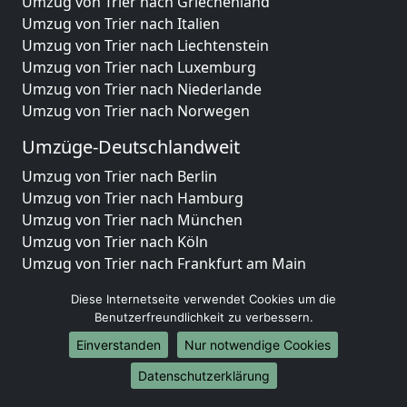
Umzug von Trier nach Griechenland
Umzug von Trier nach Italien
Umzug von Trier nach Liechtenstein
Umzug von Trier nach Luxemburg
Umzug von Trier nach Niederlande
Umzug von Trier nach Norwegen
Umzüge-Deutschlandweit
Umzug von Trier nach Berlin
Umzug von Trier nach Hamburg
Umzug von Trier nach München
Umzug von Trier nach Köln
Umzug von Trier nach Frankfurt am Main
Umzug von Trier nach Stuttgart
Diese Internetseite verwendet Cookies um die
Umzug von Trier nach Düsseldorf
Benutzerfreundlichkeit zu verbessern.
Umzug von Trier nach Leipzig
Einverstanden
Nur notwendige Cookies
Umzug von Trier nach Dortmund
Umzug von Trier nach Essen
Datenschutzerklärung
Umzug von Trier nach Bremen