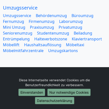
Umzugsservice
Umzugsservice
Behördenumzug
Büroumzug
Fernumzug
Firmenumzug
Laborumzug
Mini Umzug
Praxisumzug
Privatumzug
Seniorenumzug
Studentenumzug
Beiladung
Entrümpelung
Halteverbotszone
Klaviertransport
Möbellift
Haushaltsauflösung
Möbeltaxi
Möbelmitfahrzentrale
Umzugskartons
Diese Internetseite verwendet Cookies um die
Europa-Umzüge
Benutzerfreundlichkeit zu verbessern.
Umzug von Trier nach Belarus
Einverstanden
Nur notwendige Cookies
Umzug von Trier nach Belgien
Umzug von Trier nach Bulgarien
Datenschutzerklärung
Umzug von Trier nach Dänemark