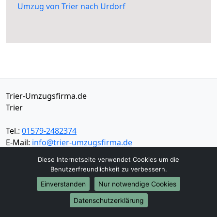
Umzug von Trier nach Urdorf
Trier-Umzugsfirma.de
Trier
Tel.:
01579-2482374
E-Mail:
info@trier-umzugsfirma.de
Diese Internetseite verwendet Cookies um die
Öffnungszeiten:
Mo - Sa: 08:30 - 18:00 Uhr
Benutzerfreundlichkeit zu verbessern.
Einverstanden
Nur notwendige Cookies
Impressum
Datenschutz
Datenschutzerklärung