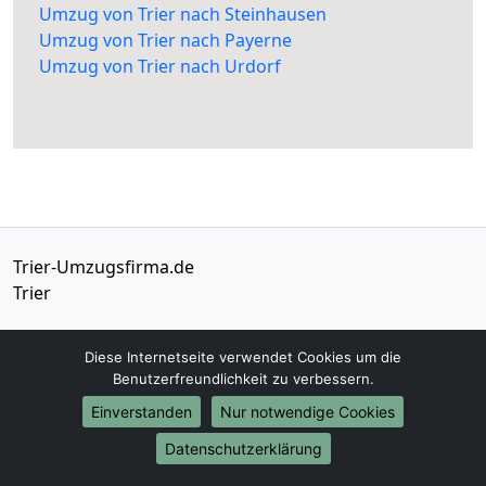
Umzug von Trier nach Steinhausen
Umzug von Trier nach Payerne
Umzug von Trier nach Urdorf
Trier-Umzugsfirma.de
Trier
Tel.:
01579-2482374
Diese Internetseite verwendet Cookies um die
E-Mail:
info@trier-umzugsfirma.de
Benutzerfreundlichkeit zu verbessern.
Einverstanden
Nur notwendige Cookies
Öffnungszeiten:
Mo - Sa: 08:30 - 18:00 Uhr
Datenschutzerklärung
Impressum