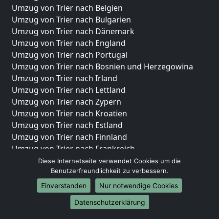
Umzug von Trier nach Belgien
Umzug von Trier nach Bulgarien
Umzug von Trier nach Dänemark
Umzug von Trier nach England
Umzug von Trier nach Portugal
Umzug von Trier nach Bosnien und Herzegowina
Umzug von Trier nach Irland
Umzug von Trier nach Lettland
Umzug von Trier nach Zypern
Umzug von Trier nach Kroatien
Umzug von Trier nach Estland
Umzug von Trier nach Finnland
Umzug von Trier nach Frankreich
Umzug von Trier nach Griechenland
Diese Internetseite verwendet Cookies um die
Benutzerfreundlichkeit zu verbessern.
Umzug von Trier nach Italien
Umzug von Trier nach Liechtenstein
Einverstanden
Nur notwendige Cookies
Umzug von Trier nach Luxemburg
Datenschutzerklärung
Umzug von Trier nach Niederlande