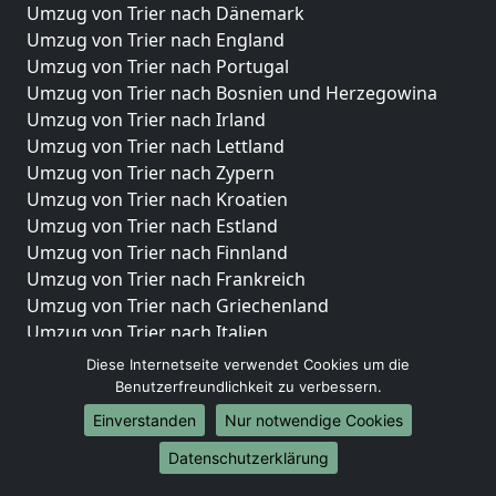
Umzug von Trier nach Dänemark
Umzug von Trier nach England
Umzug von Trier nach Portugal
Umzug von Trier nach Bosnien und Herzegowina
Umzug von Trier nach Irland
Umzug von Trier nach Lettland
Umzug von Trier nach Zypern
Umzug von Trier nach Kroatien
Umzug von Trier nach Estland
Umzug von Trier nach Finnland
Umzug von Trier nach Frankreich
Umzug von Trier nach Griechenland
Umzug von Trier nach Italien
Umzug von Trier nach Liechtenstein
Diese Internetseite verwendet Cookies um die
Umzug von Trier nach Luxemburg
Benutzerfreundlichkeit zu verbessern.
Umzug von Trier nach Niederlande
Einverstanden
Nur notwendige Cookies
Umzug von Trier nach Norwegen
Datenschutzerklärung
Umzüge-Deutschlandweit