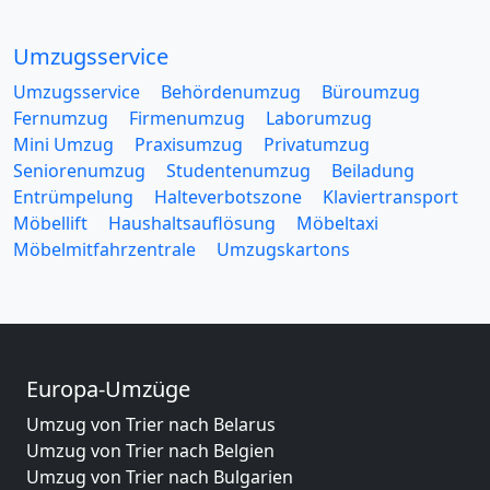
Umzugsservice
Umzugsservice
Behördenumzug
Büroumzug
Fernumzug
Firmenumzug
Laborumzug
Mini Umzug
Praxisumzug
Privatumzug
Seniorenumzug
Studentenumzug
Beiladung
Entrümpelung
Halteverbotszone
Klaviertransport
Möbellift
Haushaltsauflösung
Möbeltaxi
Möbelmitfahrzentrale
Umzugskartons
Europa-Umzüge
Umzug von Trier nach Belarus
Umzug von Trier nach Belgien
Umzug von Trier nach Bulgarien