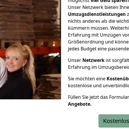
möglichst
viel Geld sparen
Unser Netzwerk bieten Ihn
Umzugsdienstleistungen
z
nichts anderes als die wic
kümmern müssen. Weiterhin
Erfahrung mit Umzügen von T
Größenordnung und können 
jedes Budget eine passende
Unser
Netzwerk
ist sorgfäl
Erfahrung im Umzugsberei
Sie möchten eine
Kostenüb
kostenlose und unverbindli
Füllen Sie jetzt das Formula
Angebote.
Kostenlos