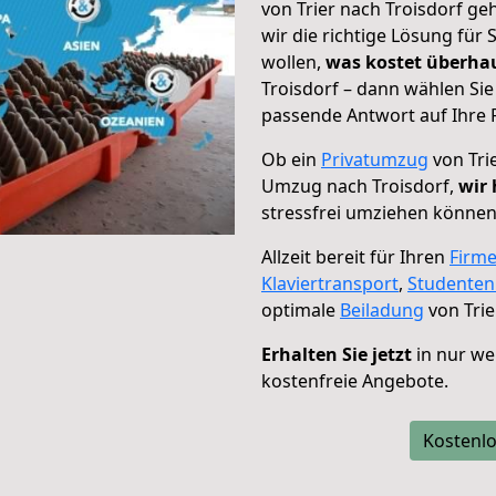
von Trier nach Troisdorf ge
wir die richtige Lösung für
wollen,
was kostet überh
Troisdorf – dann wählen Sie
passende Antwort auf Ihre 
Ob ein
Privatumzug
von Tri
Umzug nach Troisdorf,
wir 
stressfrei umziehen können
Allzeit bereit für Ihren
Firm
Klaviertransport
,
Studente
optimale
Beiladung
von Trie
Erhalten Sie jetzt
in nur we
kostenfreie Angebote.
Kostenlo