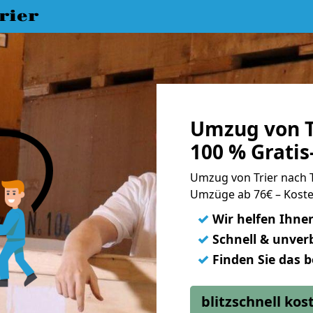
rier
Umzug von T
100 % Grati
Umzug von Trier nach
Umzüge ab 76€ – Koste
✓
Wir helfen Ihne
✓
Schnell & unverb
✓
Finden Sie das 
blitzschnell ko