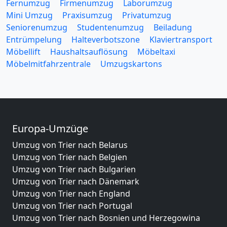
Fernumzug
Firmenumzug
Laborumzug
Mini Umzug
Praxisumzug
Privatumzug
Seniorenumzug
Studentenumzug
Beiladung
Entrümpelung
Halteverbotszone
Klaviertransport
Möbellift
Haushaltsauflösung
Möbeltaxi
Möbelmitfahrzentrale
Umzugskartons
Europa-Umzüge
Umzug von Trier nach Belarus
Umzug von Trier nach Belgien
Umzug von Trier nach Bulgarien
Umzug von Trier nach Dänemark
Umzug von Trier nach England
Umzug von Trier nach Portugal
Umzug von Trier nach Bosnien und Herzegowina