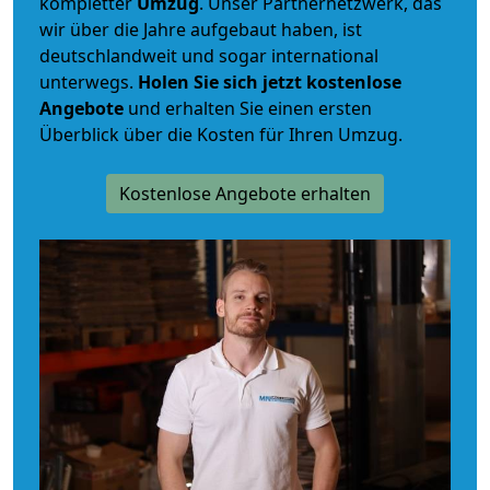
kompletter
Umzug
. Unser Partnernetzwerk, das
wir über die Jahre aufgebaut haben, ist
deutschlandweit und sogar international
unterwegs.
Holen Sie sich jetzt kostenlose
Angebote
und erhalten Sie einen ersten
Überblick über die Kosten für Ihren Umzug.
Kostenlose Angebote erhalten