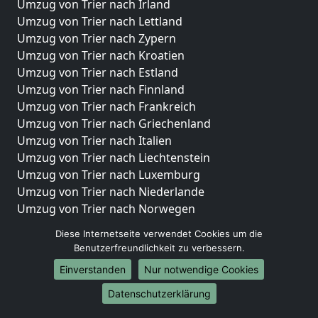
Umzug von Trier nach Irland
Umzug von Trier nach Lettland
Umzug von Trier nach Zypern
Umzug von Trier nach Kroatien
Umzug von Trier nach Estland
Umzug von Trier nach Finnland
Umzug von Trier nach Frankreich
Umzug von Trier nach Griechenland
Umzug von Trier nach Italien
Umzug von Trier nach Liechtenstein
Umzug von Trier nach Luxemburg
Umzug von Trier nach Niederlande
Umzug von Trier nach Norwegen
Umzüge-Deutschlandweit
Diese Internetseite verwendet Cookies um die
Benutzerfreundlichkeit zu verbessern.
Umzug von Trier nach Berlin
Einverstanden
Nur notwendige Cookies
Umzug von Trier nach Hamburg
Umzug von Trier nach München
Datenschutzerklärung
Umzug von Trier nach Köln