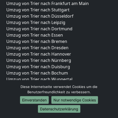
Umzug von Trier nach Frankfurt am Main
Umzug von Trier nach Stuttgart
Umzug von Trier nach Düsseldorf
Umzug von Trier nach Leipzig
Umzug von Trier nach Dortmund
Umzug von Trier nach Essen
Umzug von Trier nach Bremen
Umzug von Trier nach Dresden
Umzug von Trier nach Hannover
Umzug von Trier nach Nürnberg
Umzug von Trier nach Duisburg
Umzug von Trier nach Bochum
Umzug von Trier nach Wuppertal
Umzug von Trier nach Bielefeld
Diese Internetseite verwendet Cookies um die
Umzug von Trier nach Bonn
Benutzerfreundlichkeit zu verbessern.
Umzug von Trier nach Münster
Einverstanden
Nur notwendige Cookies
Internationale-Umzüge
Datenschutzerklärung
Umzug von Trier nach Brasilien