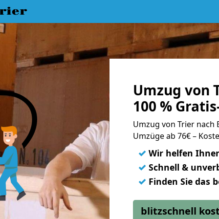
rier
Umzug von T
100 % Grati
Umzug von Trier nach
Umzüge ab 76€ – Koste
✓
Wir helfen Ihne
✓
Schnell & unverb
✓
Finden Sie das 
blitzschnell ko