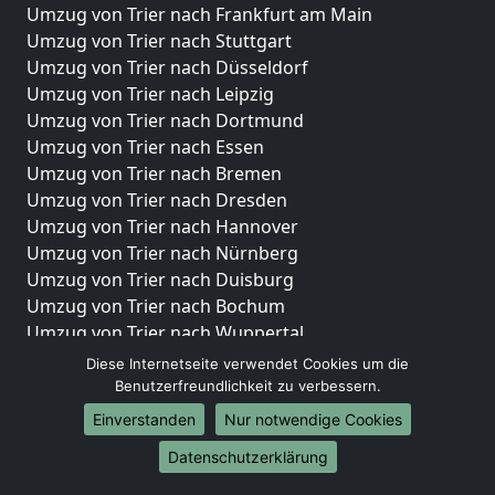
Umzug von Trier nach Frankfurt am Main
Umzug von Trier nach Stuttgart
Umzug von Trier nach Düsseldorf
Umzug von Trier nach Leipzig
Umzug von Trier nach Dortmund
Umzug von Trier nach Essen
Umzug von Trier nach Bremen
Umzug von Trier nach Dresden
Umzug von Trier nach Hannover
Umzug von Trier nach Nürnberg
Umzug von Trier nach Duisburg
Umzug von Trier nach Bochum
Umzug von Trier nach Wuppertal
Umzug von Trier nach Bielefeld
Diese Internetseite verwendet Cookies um die
Umzug von Trier nach Bonn
Benutzerfreundlichkeit zu verbessern.
Umzug von Trier nach Münster
Einverstanden
Nur notwendige Cookies
Internationale-Umzüge
Datenschutzerklärung
Umzug von Trier nach Brasilien