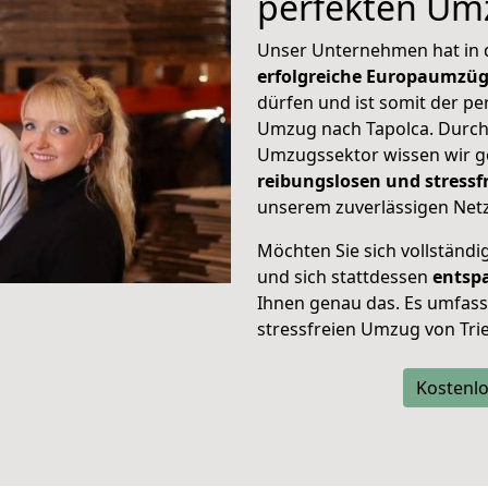
perfekten Um
Unser Unternehmen hat in
erfolgreiche Europaumzü
dürfen und ist somit der pe
Umzug nach Tapolca. Durc
Umzugssektor wissen wir g
reibungslosen und stressf
unserem zuverlässigen Netz
Möchten Sie sich vollständ
und sich stattdessen
entsp
Ihnen genau das. Es umfasst 
stressfreien Umzug von Tri
Kostenlo