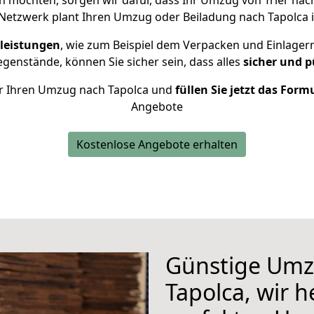
 möchten, sorgen wir dafür, dass Ihr Umzug von Trier nac
Netzwerk plant Ihren Umzug oder Beiladung nach Tapolca in
leistungen
, wie zum Beispiel dem Verpacken und Einlager
enstände, können Sie sicher sein, dass alles
sicher und p
für Ihren Umzug nach Tapolca und
füllen Sie jetzt das Form
Angebote
Kostenlose Angebote erhalten
Günstige Umz
Tapolca, wir h