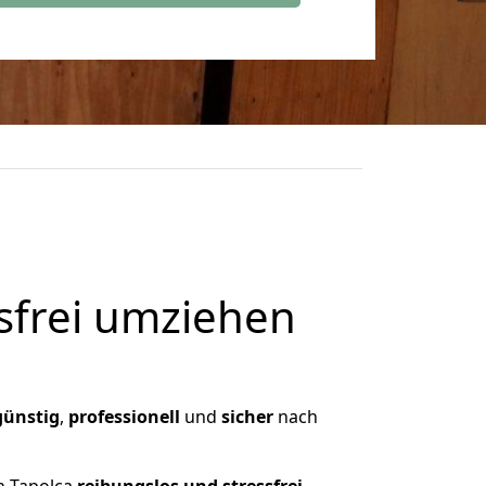
frei umziehen
günstig
,
professionell
und
sicher
nach