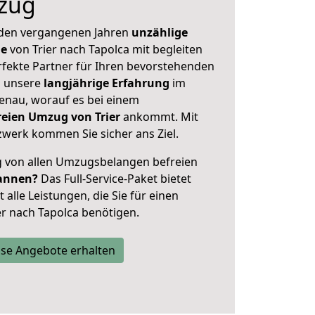
zug
 den vergangenen Jahren
unzählige
ge
von Trier nach Tapolca mit begleiten
rfekte Partner für Ihren bevorstehenden
h unsere
langjährige Erfahrung
im
enau, worauf es bei einem
reien Umzug von Trier
ankommt. Mit
werk kommen Sie sicher ans Ziel.
ig von allen Umzugsbelangen befreien
annen?
Das Full-Service-Paket bietet
alle Leistungen, die Sie für einen
er nach Tapolca benötigen.
se Angebote erhalten