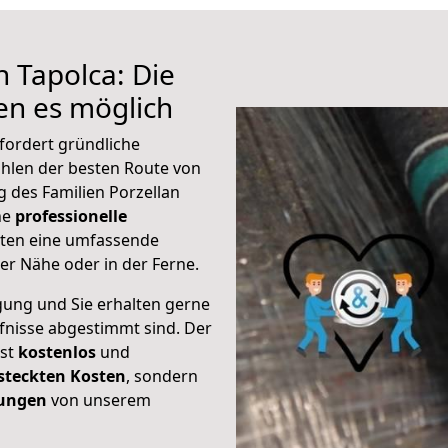
 Tapolca: Die
n es möglich
fordert gründliche
hlen der besten Route von
g des Familien Porzellan
ine
professionelle
eten eine umfassende
er Nähe oder in der Ferne.
gung und Sie erhalten gerne
rfnisse abgestimmt sind. Der
ist
kostenlos
und
steckten Kosten
, sondern
tungen
von unserem