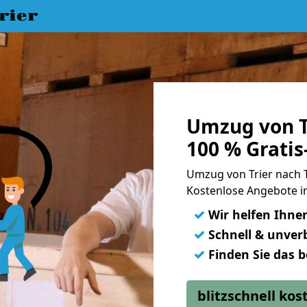
rier
Umzug von T
100 % Grati
Umzug von Trier nach 
Kostenlose Angebote in
✓
Wir helfen Ihne
✓
Schnell & unverb
✓
Finden Sie das 
blitzschnell ko