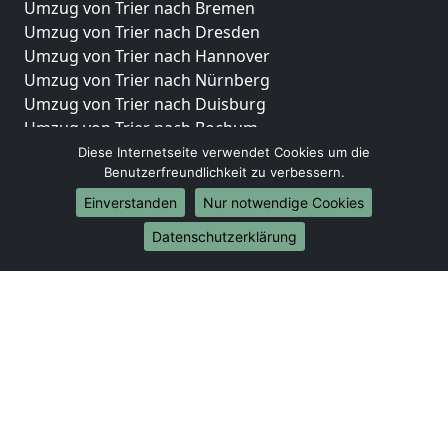
Umzug von Trier nach Bremen
Umzug von Trier nach Dresden
Umzug von Trier nach Hannover
Umzug von Trier nach Nürnberg
Umzug von Trier nach Duisburg
Umzug von Trier nach Bochum
Umzug von Trier nach Wuppertal
Diese Internetseite verwendet Cookies um die
Benutzerfreundlichkeit zu verbessern.
Umzug von Trier nach Bielefeld
Umzug von Trier nach Bonn
Einverstanden
Nur notwendige Cookies
Umzug von Trier nach Münster
Datenschutzerklärung
Internationale-Umzüge
Umzug von Trier nach Brasilien
Umzug von Trier nach Brunei Darussalam
Umzug von Trier nach Burkina Faso
Umzug von Trier nach Burundi
Umzug von Trier nach Chile
Umzug von Trier nach China
Umzug von Trier nach Cookinseln