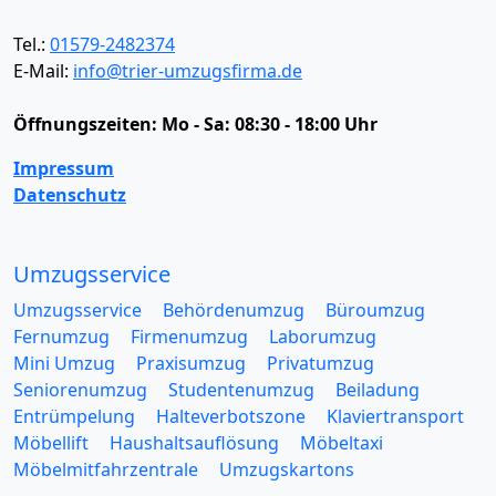
Tel.:
01579-2482374
E-Mail:
info@trier-umzugsfirma.de
Öffnungszeiten:
Mo - Sa: 08:30 - 18:00 Uhr
Impressum
Datenschutz
Umzugsservice
Umzugsservice
Behördenumzug
Büroumzug
Fernumzug
Firmenumzug
Laborumzug
Mini Umzug
Praxisumzug
Privatumzug
Seniorenumzug
Studentenumzug
Beiladung
Entrümpelung
Halteverbotszone
Klaviertransport
Möbellift
Haushaltsauflösung
Möbeltaxi
Möbelmitfahrzentrale
Umzugskartons