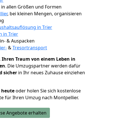
er
, in allen Größen und Formen
lier
, bei kleinen Mengen, organisieren
ng
shaltsauflösung in Trier
 in Trier
 Ein- & Auspacken
ier-
&
Tresortransport
,
Ihren Traum von einem Leben in
hen
. Die Umzugspartner werden dafür
d sicher
in Ihr neues Zuhause einziehen
h heute
oder holen Sie sich kostenlose
e für Ihren Umzug nach Montpellier.
se Angebote erhalten