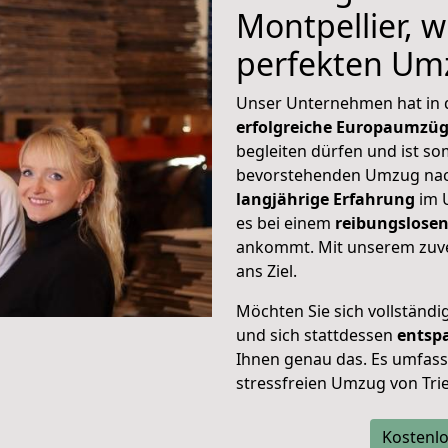
Montpellier, w
perfekten Um
Unser Unternehmen hat in
erfolgreiche Europaumzü
begleiten dürfen und ist so
bevorstehenden Umzug nach
langjährige Erfahrung
im 
es bei einem
reibungslosen
ankommt. Mit unserem zuve
ans Ziel.
Möchten Sie sich vollständ
und sich stattdessen
entsp
Ihnen genau das. Es umfasst 
stressfreien Umzug von Tri
Kostenlo