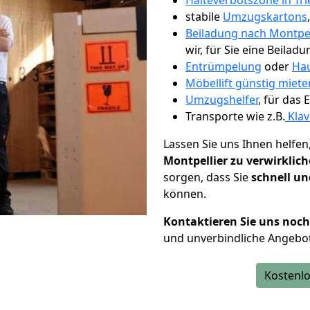
Halteverbotszone in Tri
stabile
Umzugskartons
Beiladung nach Montpel
wir, für Sie eine Beiladu
Entrümpelung
oder
Hau
Möbellift günstig mieten
Umzugshelfer
, für das
Transporte wie z.B.
Klav
Lassen Sie uns Ihnen helfen
Montpellier zu verwirklic
sorgen, dass Sie
schnell un
können.
Kontaktieren Sie uns noc
und unverbindliche Angebot
Kostenlo