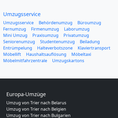
Umzugsservice
Umzugsservice
Behördenumzug
Büroumzug
Fernumzug
Firmenumzug
Laborumzug
Mini Umzug
Praxisumzug
Privatumzug
Seniorenumzug
Studentenumzug
Beiladung
Entrümpelung
Halteverbotszone
Klaviertransport
Möbellift
Haushaltsauflösung
Möbeltaxi
Möbelmitfahrzentrale
Umzugskartons
Europa-Umzüge
Umzug von Trier nach Belarus
Umzug von Trier nach Belgien
Umzug von Trier nach Bulgarien