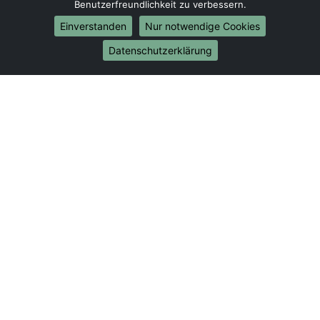
Umzug von Trier nach Bonn
Benutzerfreundlichkeit zu verbessern.
Umzug von Trier nach Münster
Einverstanden
Nur notwendige Cookies
Internationale-Umzüge
Datenschutzerklärung
Umzug von Trier nach Brasilien
Umzug von Trier nach Brunei Darussalam
Umzug von Trier nach Burkina Faso
Umzug von Trier nach Burundi
Umzug von Trier nach Chile
Umzug von Trier nach China
Umzug von Trier nach Cookinseln
Umzug von Trier nach Costa Rica
Umzug von Trier nach Curaçao
Umzug von Trier nach Demokratische Republik
Kongo
Umzug von Trier nach Dominica
Umzug von Trier nach Dominikanische Republik
Umzug von Trier nach Dschibuti
Umzug von Trier nach Ecuador