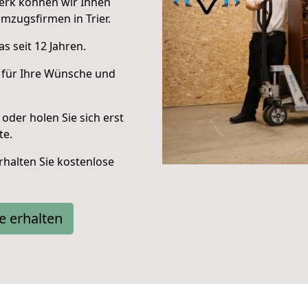
erk können wir Ihnen
mzugsfirmen in Trier.
s seit 12 Jahren.
 für Ihre Wünsche und
oder holen Sie sich erst
te.
halten Sie kostenlose
e erhalten