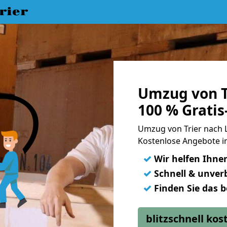
rier
Umzug von T
100 % Grati
Umzug von Trier nach
Kostenlose Angebote i
✓
Wir helfen Ihne
✓
Schnell & unverb
✓
Finden Sie das 
blitzschnell ko