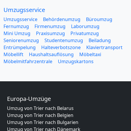
Umzugsservice
Umzugsservice
Behördenumzug
Büroumzug
Fernumzug
Firmenumzug
Laborumzug
Mini Umzug
Praxisumzug
Privatumzug
Seniorenumzug
Studentenumzug
Beiladung
Entrümpelung
Halteverbotszone
Klaviertransport
Möbellift
Haushaltsauflösung
Möbeltaxi
Möbelmitfahrzentrale
Umzugskartons
Europa-Umzüge
Umzug von Trier nach Belarus
Umzug von Trier nach Belgien
Umzug von Trier nach Bulgarien
Umzug von Trier nach Dänemark