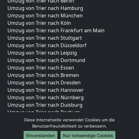
Umzug von Trier nach Berlin
Umzug von Trier nach Hamburg
Umzug von Trier nach München
Umzug von Trier nach Köln
Umzug von Trier nach Frankfurt am Main
Umzug von Trier nach Stuttgart
Umzug von Trier nach Düsseldorf
Umzug von Trier nach Leipzig
Umzug von Trier nach Dortmund
Umzug von Trier nach Essen
Umzug von Trier nach Bremen
Umzug von Trier nach Dresden
Umzug von Trier nach Hannover
Umzug von Trier nach Nürnberg
Umzug von Trier nach Duisburg
Umzug von Trier nach Bochum
Umzug von Trier nach Wuppertal
Diese Internetseite verwendet Cookies um die
Benutzerfreundlichkeit zu verbessern.
Umzug von Trier nach Bielefeld
Umzug von Trier nach Bonn
Einverstanden
Nur notwendige Cookies