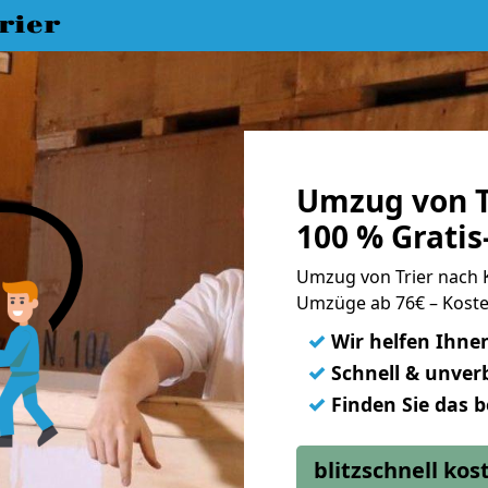
rier
Umzug von T
100 % Grati
Umzug von Trier nach
Umzüge ab 76€ – Koste
✓
Wir helfen Ihne
✓
Schnell & unverb
✓
Finden Sie das 
blitzschnell ko