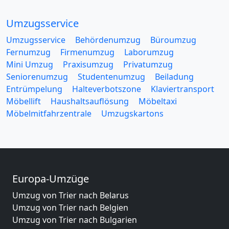
Umzugsservice
Umzugsservice
Behördenumzug
Büroumzug
Fernumzug
Firmenumzug
Laborumzug
Mini Umzug
Praxisumzug
Privatumzug
Seniorenumzug
Studentenumzug
Beiladung
Entrümpelung
Halteverbotszone
Klaviertransport
Möbellift
Haushaltsauflösung
Möbeltaxi
Möbelmitfahrzentrale
Umzugskartons
Europa-Umzüge
Umzug von Trier nach Belarus
Umzug von Trier nach Belgien
Umzug von Trier nach Bulgarien