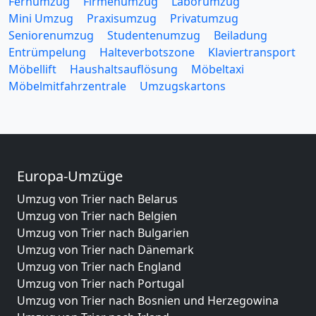
Fernumzug
Firmenumzug
Laborumzug
Mini Umzug
Praxisumzug
Privatumzug
Seniorenumzug
Studentenumzug
Beiladung
Entrümpelung
Halteverbotszone
Klaviertransport
Möbellift
Haushaltsauflösung
Möbeltaxi
Möbelmitfahrzentrale
Umzugskartons
Europa-Umzüge
Umzug von Trier nach Belarus
Umzug von Trier nach Belgien
Umzug von Trier nach Bulgarien
Umzug von Trier nach Dänemark
Umzug von Trier nach England
Umzug von Trier nach Portugal
Umzug von Trier nach Bosnien und Herzegowina