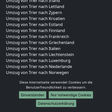
Umzug von Trier nach Irland
Umzug von Trier nach Lettland
Umzug von Trier nach Zypern
Umzug von Trier nach Kroatien
Umzug von Trier nach Estland
Umzug von Trier nach Finnland
Umzug von Trier nach Frankreich
Umzug von Trier nach Griechenland
Umzug von Trier nach Italien
Umzug von Trier nach Liechtenstein
Umzug von Trier nach Luxemburg
Umzug von Trier nach Niederlande
Umzug von Trier nach Norwegen
Umzüge-Deutschlandweit
Diese Internetseite verwendet Cookies um die
Benutzerfreundlichkeit zu verbessern.
Umzug von Trier nach Berlin
Einverstanden
Nur notwendige Cookies
Umzug von Trier nach Hamburg
Umzug von Trier nach München
Datenschutzerklärung
Umzug von Trier nach Köln