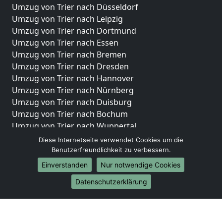
Umzug von Trier nach Düsseldorf
Umzug von Trier nach Leipzig
Umzug von Trier nach Dortmund
Umzug von Trier nach Essen
Umzug von Trier nach Bremen
Umzug von Trier nach Dresden
Umzug von Trier nach Hannover
Umzug von Trier nach Nürnberg
Umzug von Trier nach Duisburg
Umzug von Trier nach Bochum
Umzug von Trier nach Wuppertal
Umzug von Trier nach Bielefeld
Diese Internetseite verwendet Cookies um die
Umzug von Trier nach Bonn
Benutzerfreundlichkeit zu verbessern.
Umzug von Trier nach Münster
Einverstanden
Nur notwendige Cookies
Internationale-Umzüge
Datenschutzerklärung
Umzug von Trier nach Brasilien
Umzug von Trier nach Brunei Darussalam
Umzug von Trier nach Burkina Faso