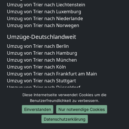
Umzug von Trier nach Liechtenstein
Umzug von Trier nach Luxemburg
Umzug von Trier nach Niederlande
Umzug von Trier nach Norwegen
Umzüge-Deutschlandweit
Umzug von Trier nach Berlin
Umzug von Trier nach Hamburg
Umzug von Trier nach München
Umzug von Trier nach Köln
Umzug von Trier nach Frankfurt am Main
Umzug von Trier nach Stuttgart
Umzug von Trier nach Düsseldorf
Umzug von Trier nach Leipzig
Diese Internetseite verwendet Cookies um die
Benutzerfreundlichkeit zu verbessern.
Umzug von Trier nach Dortmund
Umzug von Trier nach Essen
Einverstanden
Nur notwendige Cookies
Umzug von Trier nach Bremen
Datenschutzerklärung
Umzug von Trier nach Dresden