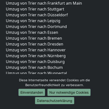
Umzug von Trier nach Frankfurt am Main
Umzug von Trier nach Stuttgart
Umzug von Trier nach Düsseldorf
Umzug von Trier nach Leipzig
Umzug von Trier nach Dortmund
Umzug von Trier nach Essen
Umzug von Trier nach Bremen
Umzug von Trier nach Dresden
Umzug von Trier nach Hannover
Umzug von Trier nach Nürnberg
Umzug von Trier nach Duisburg
Umzug von Trier nach Bochum
Umzug von Trier nach Wuppertal
Umzug von Trier nach Bielefeld
Diese Internetseite verwendet Cookies um die
Umzug von Trier nach Bonn
Benutzerfreundlichkeit zu verbessern.
Umzug von Trier nach Münster
Einverstanden
Nur notwendige Cookies
Internationale-Umzüge
Datenschutzerklärung
Umzug von Trier nach Brasilien