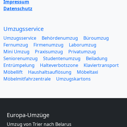
Impressum
Datenschutz
Umzugsservice
Umzugsservice
Behördenumzug
Büroumzug
Fernumzug
Firmenumzug
Laborumzug
Mini Umzug
Praxisumzug
Privatumzug
Seniorenumzug
Studentenumzug
Beiladung
Entrümpelung
Halteverbotszone
Klaviertransport
Möbellift
Haushaltsauflösung
Möbeltaxi
Möbelmitfahrzentrale
Umzugskartons
Europa-Umzüge
Umzug von Trier nach Belarus