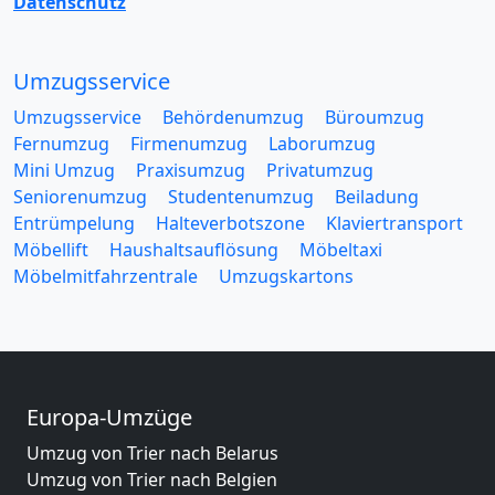
Datenschutz
Umzugsservice
Umzugsservice
Behördenumzug
Büroumzug
Fernumzug
Firmenumzug
Laborumzug
Mini Umzug
Praxisumzug
Privatumzug
Seniorenumzug
Studentenumzug
Beiladung
Entrümpelung
Halteverbotszone
Klaviertransport
Möbellift
Haushaltsauflösung
Möbeltaxi
Möbelmitfahrzentrale
Umzugskartons
Europa-Umzüge
Umzug von Trier nach Belarus
Umzug von Trier nach Belgien