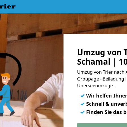
rier
Umzug von T
Schamal | 1
Umzug von Trier nach A
Groupage - Beiladung i
Überseeumzüge.
✓
Wir helfen Ihne
✓
Schnell & unverb
✓
Finden Sie das 