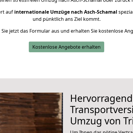
einen stressfreien Umzug nach Asch-Schamal oder zurück n
ert auf
internationale Umzüge nach Asch-Schamal
spezial
und pünktlich ans Ziel kommt.
n Sie jetzt das Formular aus und erhalten Sie kostenlose An
Kostenlose Angebote erhalten
Hervorragend
Transportvers
Umzug von Tr
Um Ihnen das nötige Vertra