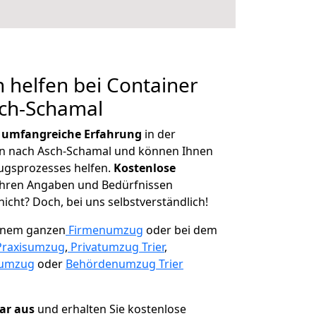
 helfen bei Container
sch-Schamal
r
umfangreiche Erfahrung
in der
 nach Asch-Schamal und können Ihnen
ugsprozesses helfen.
K
ostenlose
 Ihren Angaben und Bedürfnissen
icht? Doch, bei uns selbstverständlich!
einem ganzen
Firmenumzug
oder bei dem
Praxisumzug
,
Privatumzug Trier
,
numzug
oder
Behördenumzug Trier
lar aus
und erhalten Sie kostenlose