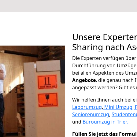
Unsere Experten
Sharing nach A
Die Experten verfügen übe
Durchführung von Umzügen
bei allen Aspekten des Umz
Angebote
, die genau nach
angepasst werden? Gibt es n
Wir helfen Ihnen auch bei 
Laborumzug
,
Mini Umzug
,
Seniorenumzug
,
Studente
und
Büroumzug in Trier.
Füllen Sie jetzt das Formu