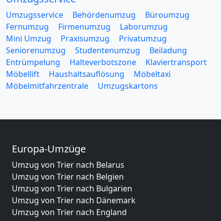
Umzugsservice
Behördenumzug
Büroumzug
Fernumzug
Firmenumzug
Laborumzug
Mini Umzug
Praxisumzug
Privatumzug
Seniorenumzug
Studentenumzug
Beiladung
Entrümpelung
Halteverbotszone
Klaviertransport
Möbellift
Haushaltsauflösung
Möbeltaxi
Möbelmitfahrzentrale
Umzugskartons
Europa-Umzüge
Umzug von Trier nach Belarus
Umzug von Trier nach Belgien
Umzug von Trier nach Bulgarien
Umzug von Trier nach Dänemark
Umzug von Trier nach England