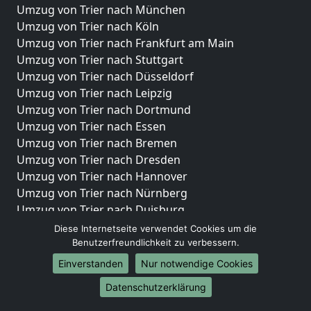
Umzug von Trier nach München
Umzug von Trier nach Köln
Umzug von Trier nach Frankfurt am Main
Umzug von Trier nach Stuttgart
Umzug von Trier nach Düsseldorf
Umzug von Trier nach Leipzig
Umzug von Trier nach Dortmund
Umzug von Trier nach Essen
Umzug von Trier nach Bremen
Umzug von Trier nach Dresden
Umzug von Trier nach Hannover
Umzug von Trier nach Nürnberg
Umzug von Trier nach Duisburg
Umzug von Trier nach Bochum
Diese Internetseite verwendet Cookies um die
Umzug von Trier nach Wuppertal
Benutzerfreundlichkeit zu verbessern.
Umzug von Trier nach Bielefeld
Einverstanden
Nur notwendige Cookies
Umzug von Trier nach Bonn
Datenschutzerklärung
Umzug von Trier nach Münster