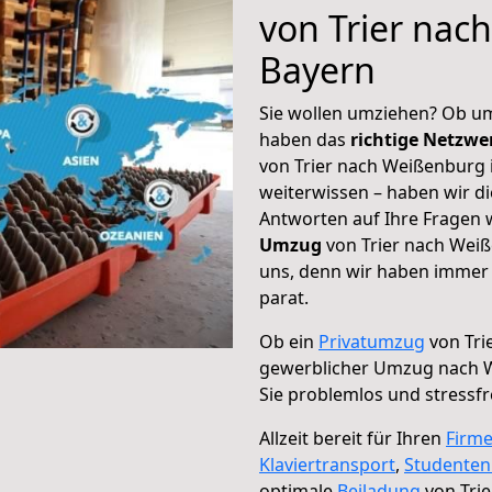
von Trier nac
Bayern
Sie wollen umziehen? Ob um
haben das
richtige Netzw
von Trier nach Weißenburg 
weiterwissen – haben wir di
Antworten auf Ihre Fragen 
Umzug
von Trier nach Weiß
uns, denn wir haben immer 
parat.
Ob ein
Privatumzug
von Tri
gewerblicher Umzug nach W
Sie problemlos und stressf
Allzeit bereit für Ihren
Firm
Klaviertransport
,
Studente
optimale
Beiladung
von Trie