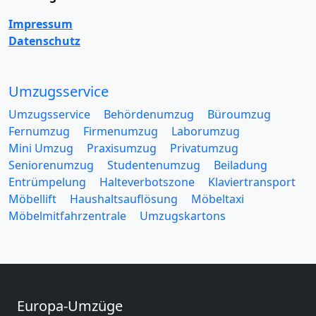
Impressum
Datenschutz
Umzugsservice
Umzugsservice
Behördenumzug
Büroumzug
Fernumzug
Firmenumzug
Laborumzug
Mini Umzug
Praxisumzug
Privatumzug
Seniorenumzug
Studentenumzug
Beiladung
Entrümpelung
Halteverbotszone
Klaviertransport
Möbellift
Haushaltsauflösung
Möbeltaxi
Möbelmitfahrzentrale
Umzugskartons
Europa-Umzüge