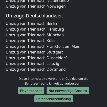
Umzug von Trier nach Niederlande
Umzug von Trier nach Norwegen
Umzüge-Deutschlandweit
Umzug von Trier nach Berlin
Umzug von Trier nach Hamburg
Umzug von Trier nach München
Umzug von Trier nach Köln
Umzug von Trier nach Frankfurt am Main
Umzug von Trier nach Stuttgart
Umzug von Trier nach Düsseldorf
Umzug von Trier nach Leipzig
Umzug von Trier nach Dortmund
Umzug von Trier nach Essen
Diese Internetseite verwendet Cookies um die
Umzug von Trier nach Bremen
Benutzerfreundlichkeit zu verbessern.
Umzug von Trier nach Dresden
Einverstanden
Nur notwendige Cookies
Umzug von Trier nach Hannover
Umzug von Trier nach Nürnberg
Datenschutzerklärung
Umzug von Trier nach Duisburg