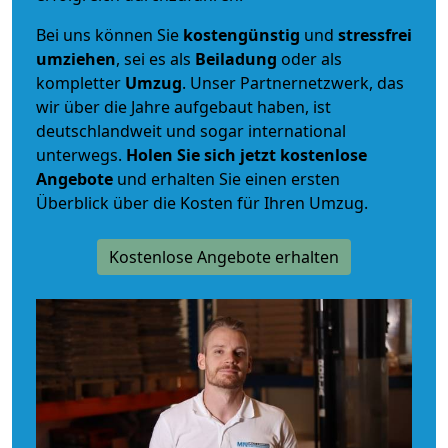
Bei uns können Sie
kostengünstig
und
stressfrei
umziehen
, sei es als
Beiladung
oder als
kompletter
Umzug
. Unser Partnernetzwerk, das
wir über die Jahre aufgebaut haben, ist
deutschlandweit und sogar international
unterwegs.
Holen Sie sich jetzt kostenlose
Angebote
und erhalten Sie einen ersten
Überblick über die Kosten für Ihren Umzug.
Kostenlose Angebote erhalten