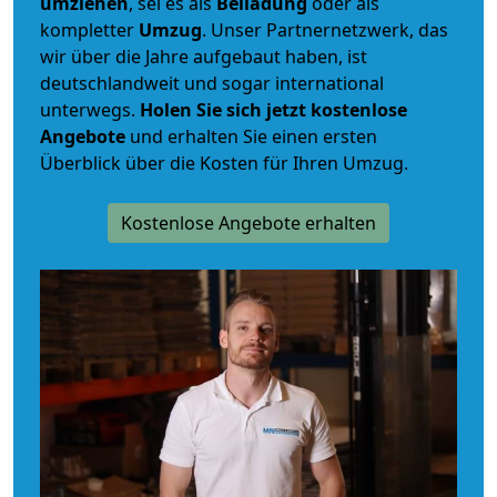
umziehen
, sei es als
Beiladung
oder als
kompletter
Umzug
. Unser Partnernetzwerk, das
wir über die Jahre aufgebaut haben, ist
deutschlandweit und sogar international
unterwegs.
Holen Sie sich jetzt kostenlose
Angebote
und erhalten Sie einen ersten
Überblick über die Kosten für Ihren Umzug.
Kostenlose Angebote erhalten