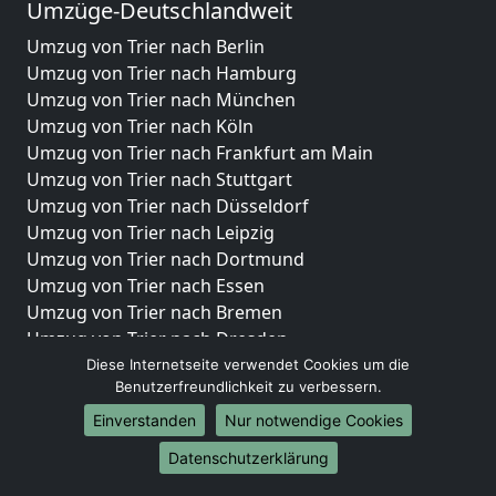
Umzüge-Deutschlandweit
Umzug von Trier nach Berlin
Umzug von Trier nach Hamburg
Umzug von Trier nach München
Umzug von Trier nach Köln
Umzug von Trier nach Frankfurt am Main
Umzug von Trier nach Stuttgart
Umzug von Trier nach Düsseldorf
Umzug von Trier nach Leipzig
Umzug von Trier nach Dortmund
Umzug von Trier nach Essen
Umzug von Trier nach Bremen
Umzug von Trier nach Dresden
Umzug von Trier nach Hannover
Diese Internetseite verwendet Cookies um die
Benutzerfreundlichkeit zu verbessern.
Umzug von Trier nach Nürnberg
Umzug von Trier nach Duisburg
Einverstanden
Nur notwendige Cookies
Umzug von Trier nach Bochum
Datenschutzerklärung
Umzug von Trier nach Wuppertal