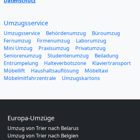
Datenschutz
Umzugsservice
Umzugsservice
Behördenumzug
Büroumzug
Fernumzug
Firmenumzug
Laborumzug
Mini Umzug
Praxisumzug
Privatumzug
Seniorenumzug
Studentenumzug
Beiladung
Entrümpelung
Halteverbotszone
Klaviertransport
Möbellift
Haushaltsauflösung
Möbeltaxi
Möbelmitfahrzentrale
Umzugskartons
Europa-Umzüge
Umzug von Trier nach Belarus
Umzug von Trier nach Belgien