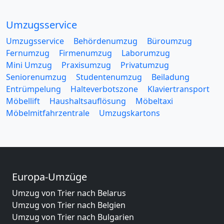
Umzugsservice
Umzugsservice
Behördenumzug
Büroumzug
Fernumzug
Firmenumzug
Laborumzug
Mini Umzug
Praxisumzug
Privatumzug
Seniorenumzug
Studentenumzug
Beiladung
Entrümpelung
Halteverbotszone
Klaviertransport
Möbellift
Haushaltsauflösung
Möbeltaxi
Möbelmitfahrzentrale
Umzugskartons
Europa-Umzüge
Umzug von Trier nach Belarus
Umzug von Trier nach Belgien
Umzug von Trier nach Bulgarien