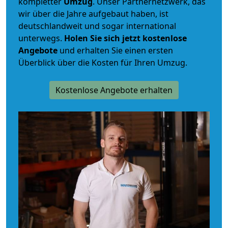
kompletter
Umzug
. Unser Partnernetzwerk, das
wir über die Jahre aufgebaut haben, ist
deutschlandweit und sogar international
unterwegs.
Holen Sie sich jetzt kostenlose
Angebote
und erhalten Sie einen ersten
Überblick über die Kosten für Ihren Umzug.
Kostenlose Angebote erhalten