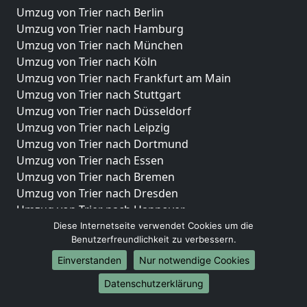
Umzug von Trier nach Berlin
Umzug von Trier nach Hamburg
Umzug von Trier nach München
Umzug von Trier nach Köln
Umzug von Trier nach Frankfurt am Main
Umzug von Trier nach Stuttgart
Umzug von Trier nach Düsseldorf
Umzug von Trier nach Leipzig
Umzug von Trier nach Dortmund
Umzug von Trier nach Essen
Umzug von Trier nach Bremen
Umzug von Trier nach Dresden
Umzug von Trier nach Hannover
Umzug von Trier nach Nürnberg
Diese Internetseite verwendet Cookies um die
Benutzerfreundlichkeit zu verbessern.
Umzug von Trier nach Duisburg
Umzug von Trier nach Bochum
Einverstanden
Nur notwendige Cookies
Umzug von Trier nach Wuppertal
Datenschutzerklärung
Umzug von Trier nach Bielefeld