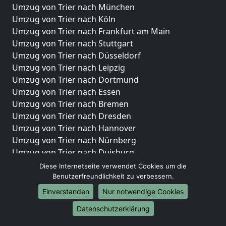
Umzug von Trier nach München
Umzug von Trier nach Köln
Umzug von Trier nach Frankfurt am Main
Umzug von Trier nach Stuttgart
Umzug von Trier nach Düsseldorf
Umzug von Trier nach Leipzig
Umzug von Trier nach Dortmund
Umzug von Trier nach Essen
Umzug von Trier nach Bremen
Umzug von Trier nach Dresden
Umzug von Trier nach Hannover
Umzug von Trier nach Nürnberg
Umzug von Trier nach Duisburg
Umzug von Trier nach Bochum
Diese Internetseite verwendet Cookies um die
Umzug von Trier nach Wuppertal
Benutzerfreundlichkeit zu verbessern.
Umzug von Trier nach Bielefeld
Einverstanden
Nur notwendige Cookies
Umzug von Trier nach Bonn
Datenschutzerklärung
Umzug von Trier nach Münster