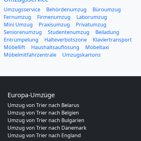
Umzugsservice
Behördenumzug
Büroumzug
Fernumzug
Firmenumzug
Laborumzug
Mini Umzug
Praxisumzug
Privatumzug
Seniorenumzug
Studentenumzug
Beiladung
Entrümpelung
Halteverbotszone
Klaviertransport
Möbellift
Haushaltsauflösung
Möbeltaxi
Möbelmitfahrzentrale
Umzugskartons
Europa-Umzüge
Umzug von Trier nach Belarus
Umzug von Trier nach Belgien
Umzug von Trier nach Bulgarien
Umzug von Trier nach Dänemark
Umzug von Trier nach England