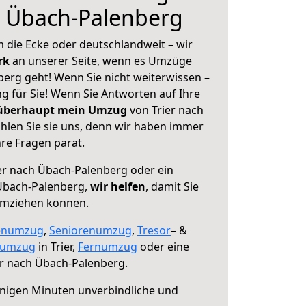
h Übach-Palenberg
 die Ecke oder deutschlandweit – wir
erk
an unserer Seite, wenn es Umzüge
berg geht! Wenn Sie nicht weiterwissen –
ng für Sie! Wenn Sie Antworten auf Ihre
 überhaupt mein Umzug
von Trier nach
len Sie sie uns, denn wir haben immer
re Fragen parat.
er nach Übach-Palenberg oder ein
Übach-Palenberg,
wir helfen
, damit Sie
umziehen können.
enumzug
,
Seniorenumzug
,
Tresor
– &
numzug
in Trier,
Fernumzug
oder eine
er nach Übach-Palenberg.
nigen Minuten unverbindliche und