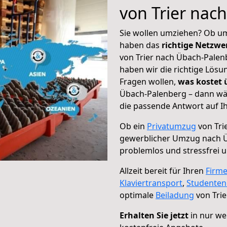
von Trier nac
Sie wollen umziehen? Ob um
haben das
richtige Netzw
von Trier nach Übach-Palen
haben wir die richtige Lösu
Fragen wollen,
was kostet
Übach-Palenberg – dann wäh
die passende Antwort auf Ih
Ob ein
Privatumzug
von Tri
gewerblicher Umzug nach 
problemlos und stressfrei 
Allzeit bereit für Ihren
Firm
Klaviertransport
,
Studente
optimale
Beiladung
von Tri
Erhalten Sie jetzt
in nur we