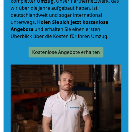
kompletter
Umzug
. Unser Partnernetzwerk, das
wir über die Jahre aufgebaut haben, ist
deutschlandweit und sogar international
unterwegs.
Holen Sie sich jetzt kostenlose
Angebote
und erhalten Sie einen ersten
Überblick über die Kosten für Ihren Umzug.
Kostenlose Angebote erhalten