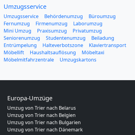
Umzugsservice
Umzugsservice
Behördenumzug
Büroumzug
Fernumzug
Firmenumzug
Laborumzug
Mini Umzug
Praxisumzug
Privatumzug
Seniorenumzug
Studentenumzug
Beiladung
Entrümpelung
Halteverbotszone
Klaviertransport
Möbellift
Haushaltsauflösung
Möbeltaxi
Möbelmitfahrzentrale
Umzugskartons
Europa-Umzüge
Umzug von Trier nach Belarus
Umzug von Trier nach Belgien
Umzug von Trier nach Bulgarien
Umzug von Trier nach Dänemark