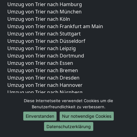
Umzug von Trier nach Hamburg
Umzug von Trier nach München
Umzug von Trier nach Köln
Umzug von Trier nach Frankfurt am Main
Umzug von Trier nach Stuttgart
Umzug von Trier nach Düsseldorf
Umzug von Trier nach Leipzig
Umzug von Trier nach Dortmund
Umzug von Trier nach Essen
Umzug von Trier nach Bremen
Umzug von Trier nach Dresden
Umzug von Trier nach Hannover
Umzug von Trier nach Nürnberg
Umzug von Trier nach Duisburg
Diese Internetseite verwendet Cookies um die
Umzug von Trier nach Bochum
Benutzerfreundlichkeit zu verbessern.
Umzug von Trier nach Wuppertal
Einverstanden
Nur notwendige Cookies
Umzug von Trier nach Bielefeld
Datenschutzerklärung
Umzug von Trier nach Bonn
Umzug von Trier nach Münster