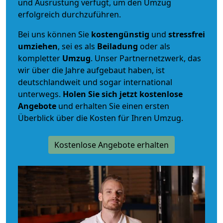
und Ausrüstung verfügt, um den Umzug
erfolgreich durchzuführen.
Bei uns können Sie
kostengünstig
und
stressfrei
umziehen
, sei es als
Beiladung
oder als
kompletter
Umzug
. Unser Partnernetzwerk, das
wir über die Jahre aufgebaut haben, ist
deutschlandweit und sogar international
unterwegs.
Holen Sie sich jetzt kostenlose
Angebote
und erhalten Sie einen ersten
Überblick über die Kosten für Ihren Umzug.
Kostenlose Angebote erhalten