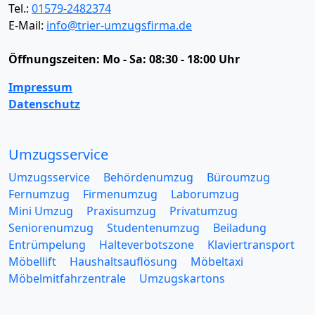
Tel.:
01579-2482374
E-Mail:
info@trier-umzugsfirma.de
Öffnungszeiten:
Mo - Sa: 08:30 - 18:00 Uhr
Impressum
Datenschutz
Umzugsservice
Umzugsservice
Behördenumzug
Büroumzug
Fernumzug
Firmenumzug
Laborumzug
Mini Umzug
Praxisumzug
Privatumzug
Seniorenumzug
Studentenumzug
Beiladung
Entrümpelung
Halteverbotszone
Klaviertransport
Möbellift
Haushaltsauflösung
Möbeltaxi
Möbelmitfahrzentrale
Umzugskartons