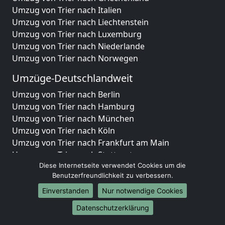
Umzug von Trier nach Italien
Umzug von Trier nach Liechtenstein
Umzug von Trier nach Luxemburg
Umzug von Trier nach Niederlande
Umzug von Trier nach Norwegen
Umzüge-Deutschlandweit
Umzug von Trier nach Berlin
Umzug von Trier nach Hamburg
Umzug von Trier nach München
Umzug von Trier nach Köln
Umzug von Trier nach Frankfurt am Main
Umzug von Trier nach Stuttgart
Umzug von Trier nach Düsseldorf
Diese Internetseite verwendet Cookies um die
Benutzerfreundlichkeit zu verbessern.
Umzug von Trier nach Leipzig
Umzug von Trier nach Dortmund
Einverstanden
Nur notwendige Cookies
Umzug von Trier nach Essen
Datenschutzerklärung
Umzug von Trier nach Bremen