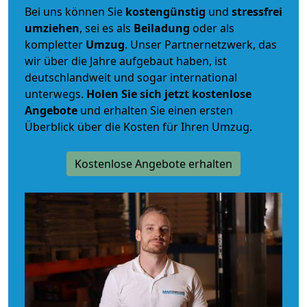
Bei uns können Sie
kostengünstig
und
stressfrei
umziehen
, sei es als
Beiladung
oder als
kompletter
Umzug
. Unser Partnernetzwerk, das
wir über die Jahre aufgebaut haben, ist
deutschlandweit und sogar international
unterwegs.
Holen Sie sich jetzt kostenlose
Angebote
und erhalten Sie einen ersten
Überblick über die Kosten für Ihren Umzug.
Kostenlose Angebote erhalten