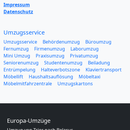
Impressum
Datenschutz
Umzugsservice
Umzugsservice
Behördenumzug
Büroumzug
Fernumzug
Firmenumzug
Laborumzug
Mini Umzug
Praxisumzug
Privatumzug
Seniorenumzug
Studentenumzug
Beiladung
Entrümpelung
Halteverbotszone
Klaviertransport
Möbellift
Haushaltsauflösung
Möbeltaxi
Möbelmitfahrzentrale
Umzugskartons
Europa-Umzüge
Umzug von Trier nach Belarus