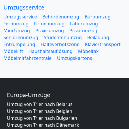
Umzugsservice
Umzugsservice
Behördenumzug
Büroumzug
Fernumzug
Firmenumzug
Laborumzug
Mini Umzug
Praxisumzug
Privatumzug
Seniorenumzug
Studentenumzug
Beiladung
Entrümpelung
Halteverbotszone
Klaviertransport
Möbellift
Haushaltsauflösung
Möbeltaxi
Möbelmitfahrzentrale
Umzugskartons
Europa-Umzüge
Umzug von Trier nach Belarus
Umzug von Trier nach Belgien
Umzug von Trier nach Bulgarien
Umzug von Trier nach Dänemark