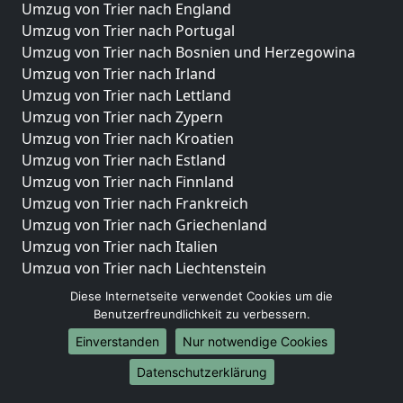
Umzug von Trier nach England
Umzug von Trier nach Portugal
Umzug von Trier nach Bosnien und Herzegowina
Umzug von Trier nach Irland
Umzug von Trier nach Lettland
Umzug von Trier nach Zypern
Umzug von Trier nach Kroatien
Umzug von Trier nach Estland
Umzug von Trier nach Finnland
Umzug von Trier nach Frankreich
Umzug von Trier nach Griechenland
Umzug von Trier nach Italien
Umzug von Trier nach Liechtenstein
Umzug von Trier nach Luxemburg
Diese Internetseite verwendet Cookies um die
Umzug von Trier nach Niederlande
Benutzerfreundlichkeit zu verbessern.
Umzug von Trier nach Norwegen
Einverstanden
Nur notwendige Cookies
Umzüge-Deutschlandweit
Datenschutzerklärung
Umzug von Trier nach Berlin