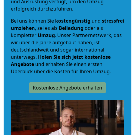
und Ausrüstung verfügt, um den Umzug
erfolgreich durchzuführen.
Bei uns können Sie
kostengünstig
und
stressfrei
umziehen
, sei es als
Beiladung
oder als
kompletter
Umzug
. Unser Partnernetzwerk, das
wir über die Jahre aufgebaut haben, ist
deutschlandweit und sogar international
unterwegs.
Holen Sie sich jetzt kostenlose
Angebote
und erhalten Sie einen ersten
Überblick über die Kosten für Ihren Umzug.
Kostenlose Angebote erhalten