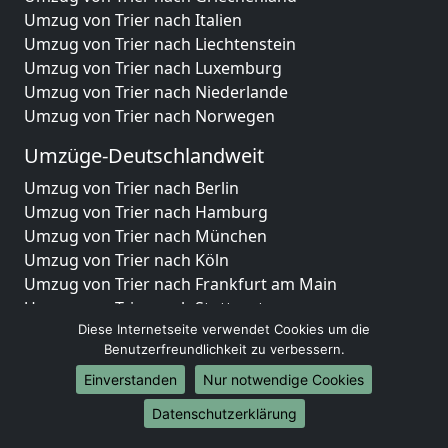
Umzug von Trier nach Italien
Umzug von Trier nach Liechtenstein
Umzug von Trier nach Luxemburg
Umzug von Trier nach Niederlande
Umzug von Trier nach Norwegen
Umzüge-Deutschlandweit
Umzug von Trier nach Berlin
Umzug von Trier nach Hamburg
Umzug von Trier nach München
Umzug von Trier nach Köln
Umzug von Trier nach Frankfurt am Main
Umzug von Trier nach Stuttgart
Umzug von Trier nach Düsseldorf
Diese Internetseite verwendet Cookies um die
Benutzerfreundlichkeit zu verbessern.
Umzug von Trier nach Leipzig
Umzug von Trier nach Dortmund
Einverstanden
Nur notwendige Cookies
Umzug von Trier nach Essen
Datenschutzerklärung
Umzug von Trier nach Bremen