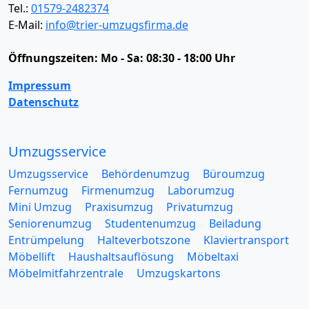
Tel.:
01579-2482374
E-Mail:
info@trier-umzugsfirma.de
Öffnungszeiten:
Mo - Sa: 08:30 - 18:00 Uhr
Impressum
Datenschutz
Umzugsservice
Umzugsservice
Behördenumzug
Büroumzug
Fernumzug
Firmenumzug
Laborumzug
Mini Umzug
Praxisumzug
Privatumzug
Seniorenumzug
Studentenumzug
Beiladung
Entrümpelung
Halteverbotszone
Klaviertransport
Möbellift
Haushaltsauflösung
Möbeltaxi
Möbelmitfahrzentrale
Umzugskartons