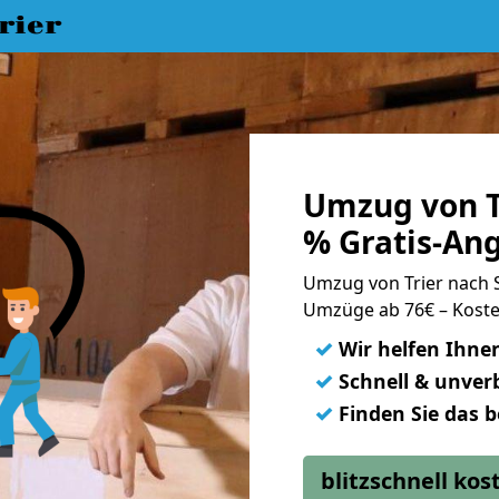
rier
Umzug von T
% Gratis-An
Umzug von Trier nach
Umzüge ab 76€ – Koste
✓
Wir helfen Ihne
✓
Schnell & unverb
✓
Finden Sie das 
blitzschnell ko