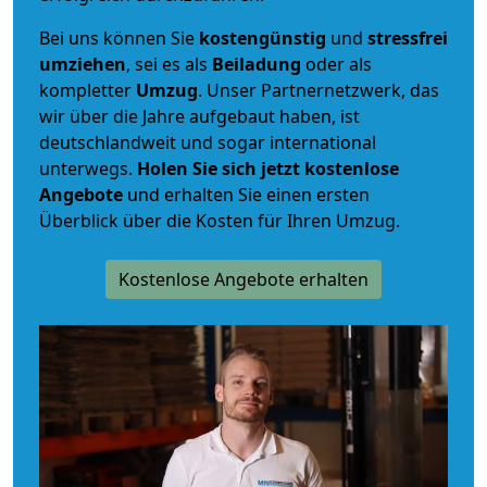
Bei uns können Sie
kostengünstig
und
stressfrei
umziehen
, sei es als
Beiladung
oder als
kompletter
Umzug
. Unser Partnernetzwerk, das
wir über die Jahre aufgebaut haben, ist
deutschlandweit und sogar international
unterwegs.
Holen Sie sich jetzt kostenlose
Angebote
und erhalten Sie einen ersten
Überblick über die Kosten für Ihren Umzug.
Kostenlose Angebote erhalten