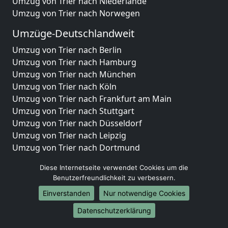
Umzug von Trier nach Niederlande
Umzug von Trier nach Norwegen
Umzüge-Deutschlandweit
Umzug von Trier nach Berlin
Umzug von Trier nach Hamburg
Umzug von Trier nach München
Umzug von Trier nach Köln
Umzug von Trier nach Frankfurt am Main
Umzug von Trier nach Stuttgart
Umzug von Trier nach Düsseldorf
Umzug von Trier nach Leipzig
Umzug von Trier nach Dortmund
Umzug von Trier nach Essen
Diese Internetseite verwendet Cookies um die
Umzug von Trier nach Bremen
Benutzerfreundlichkeit zu verbessern.
Umzug von Trier nach Dresden
Einverstanden
Nur notwendige Cookies
Umzug von Trier nach Hannover
Umzug von Trier nach Nürnberg
Datenschutzerklärung
Umzug von Trier nach Duisburg