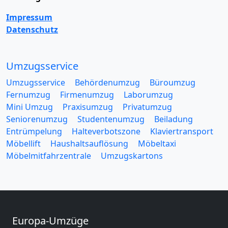
Impressum
Datenschutz
Umzugsservice
Umzugsservice
Behördenumzug
Büroumzug
Fernumzug
Firmenumzug
Laborumzug
Mini Umzug
Praxisumzug
Privatumzug
Seniorenumzug
Studentenumzug
Beiladung
Entrümpelung
Halteverbotszone
Klaviertransport
Möbellift
Haushaltsauflösung
Möbeltaxi
Möbelmitfahrzentrale
Umzugskartons
Europa-Umzüge