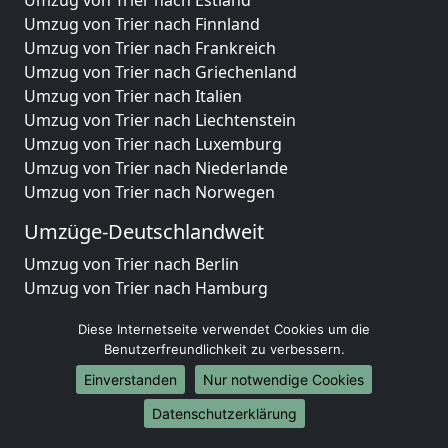
Umzug von Trier nach Finnland
Umzug von Trier nach Frankreich
Umzug von Trier nach Griechenland
Umzug von Trier nach Italien
Umzug von Trier nach Liechtenstein
Umzug von Trier nach Luxemburg
Umzug von Trier nach Niederlande
Umzug von Trier nach Norwegen
Umzüge-Deutschlandweit
Umzug von Trier nach Berlin
Umzug von Trier nach Hamburg
Umzug von Trier nach München
Diese Internetseite verwendet Cookies um die
Umzug von Trier nach Köln
Benutzerfreundlichkeit zu verbessern.
Umzug von Trier nach Frankfurt am Main
Einverstanden
Nur notwendige Cookies
Umzug von Trier nach Stuttgart
Umzug von Trier nach Düsseldorf
Datenschutzerklärung
Umzug von Trier nach Leipzig