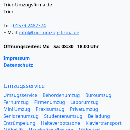
Trier-Umzugsfirma.de
Trier
Tel.:
01579-2482374
E-Mail:
info@trier-umzugsfirma.de
Öffnungszeiten:
Mo - Sa: 08:30 - 18:00 Uhr
Impressum
Datenschutz
Umzugsservice
Umzugsservice
Behördenumzug
Büroumzug
Fernumzug
Firmenumzug
Laborumzug
Mini Umzug
Praxisumzug
Privatumzug
Seniorenumzug
Studentenumzug
Beiladung
Entrümpelung
Halteverbotszone
Klaviertransport
Möbellift
Haushaltsauflösung
Möbeltaxi