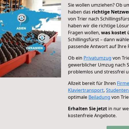
Sie wollen umziehen? Ob um
haben das
richtige Netzw
von Trier nach Schillingsfür
haben wir die richtige Lösu
Fragen wollen,
was kostet
Schillingsfürst – dann wähl
passende Antwort auf Ihre 
Ob ein
Privatumzug
von Trie
gewerblicher Umzug nach Sc
problemlos und stressfrei 
Allzeit bereit für Ihren
Firm
Klaviertransport
,
Studente
optimale
Beiladung
von Trie
Erhalten Sie jetzt
in nur we
kostenfreie Angebote.