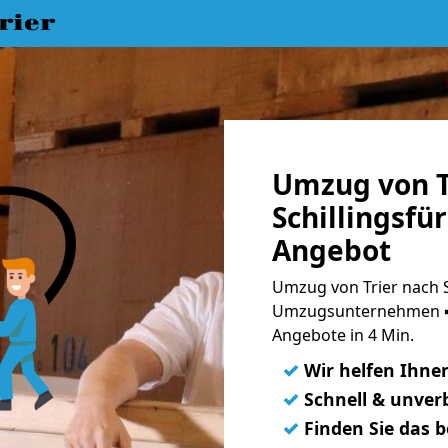
rier
Umzug von T
Schillingsfü
Angebot
Umzug von Trier nach Sc
Umzugsunternehmen ➨
Angebote in 4 Min.
✓
Wir helfen Ihne
✓
Schnell & unverb
✓
Finden Sie das 