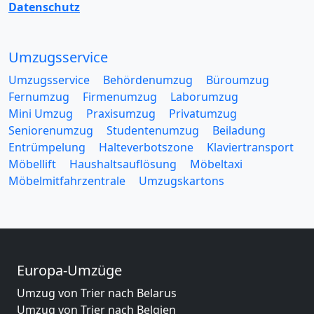
Datenschutz
Umzugsservice
Umzugsservice
Behördenumzug
Büroumzug
Fernumzug
Firmenumzug
Laborumzug
Mini Umzug
Praxisumzug
Privatumzug
Seniorenumzug
Studentenumzug
Beiladung
Entrümpelung
Halteverbotszone
Klaviertransport
Möbellift
Haushaltsauflösung
Möbeltaxi
Möbelmitfahrzentrale
Umzugskartons
Europa-Umzüge
Umzug von Trier nach Belarus
Umzug von Trier nach Belgien