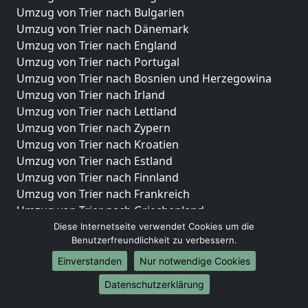
Umzug von Trier nach Bulgarien
Umzug von Trier nach Dänemark
Umzug von Trier nach England
Umzug von Trier nach Portugal
Umzug von Trier nach Bosnien und Herzegowina
Umzug von Trier nach Irland
Umzug von Trier nach Lettland
Umzug von Trier nach Zypern
Umzug von Trier nach Kroatien
Umzug von Trier nach Estland
Umzug von Trier nach Finnland
Umzug von Trier nach Frankreich
Umzug von Trier nach Griechenland
Umzug von Trier nach Italien
Diese Internetseite verwendet Cookies um die
Benutzerfreundlichkeit zu verbessern.
Umzug von Trier nach Liechtenstein
Umzug von Trier nach Luxemburg
Einverstanden
Nur notwendige Cookies
Umzug von Trier nach Niederlande
Datenschutzerklärung
Umzug von Trier nach Norwegen