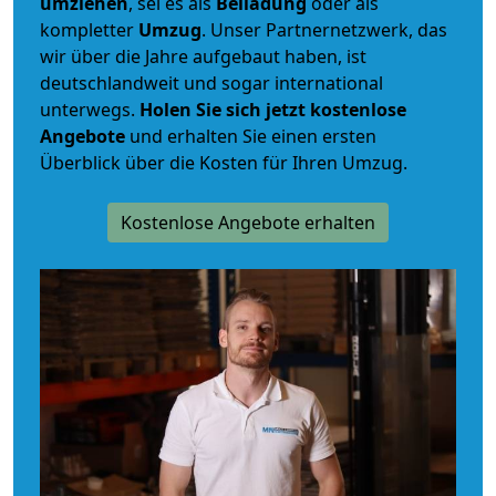
umziehen
, sei es als
Beiladung
oder als
kompletter
Umzug
. Unser Partnernetzwerk, das
wir über die Jahre aufgebaut haben, ist
deutschlandweit und sogar international
unterwegs.
Holen Sie sich jetzt kostenlose
Angebote
und erhalten Sie einen ersten
Überblick über die Kosten für Ihren Umzug.
Kostenlose Angebote erhalten