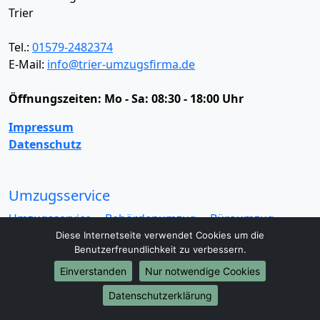
Trier
Tel.:
01579-2482374
E-Mail:
info@trier-umzugsfirma.de
Öffnungszeiten:
Mo - Sa: 08:30 - 18:00 Uhr
Impressum
Datenschutz
Umzugsservice
Umzugsservice
Behördenumzug
Büroumzug
Fernumzug
Firmenumzug
Laborumzug
Diese Internetseite verwendet Cookies um die
Benutzerfreundlichkeit zu verbessern.
Mini Umzug
Praxisumzug
Privatumzug
Seniorenumzug
Studentenumzug
Beiladung
Einverstanden
Nur notwendige Cookies
Entrümpelung
Halteverbotszone
Klaviertransport
Datenschutzerklärung
Möbellift
Haushaltsauflösung
Möbeltaxi