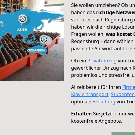
Sie wollen umziehen? Ob um
haben das
richtige Netzw
von Trier nach Regensburg 
haben wir die richtige Lösu
Fragen wollen,
was kostet
Regensburg – dann wählen S
passende Antwort auf Ihre 
Ob ein
Privatumzug
von Tri
gewerblicher Umzug nach 
problemlos und stressfrei 
Allzeit bereit für Ihren
Firm
Klaviertransport
,
Studente
optimale
Beiladung
von Tri
Erhalten Sie jetzt
in nur we
kostenfreie Angebote.