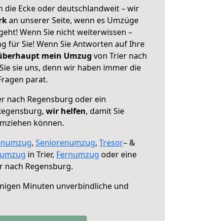
 die Ecke oder deutschlandweit – wir
erk
an unserer Seite, wenn es Umzüge
geht! Wenn Sie nicht weiterwissen –
ng für Sie! Wenn Sie Antworten auf Ihre
 überhaupt mein Umzug
von Trier nach
ie sie uns, denn wir haben immer die
Fragen parat.
er nach Regensburg oder ein
Regensburg,
wir helfen
, damit Sie
umziehen können.
enumzug
,
Seniorenumzug
,
Tresor
– &
numzug
in Trier,
Fernumzug
oder eine
er nach Regensburg.
nigen Minuten unverbindliche und